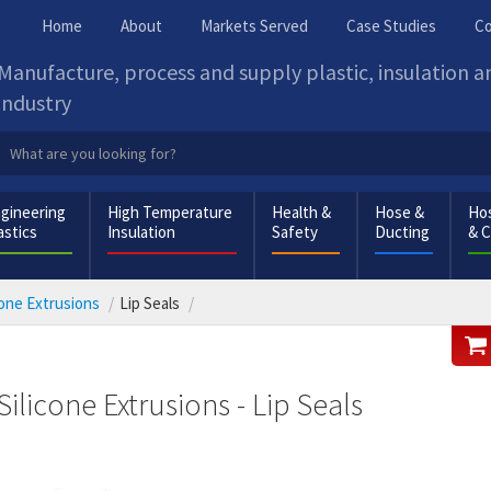
Home
About
Markets Served
Case Studies
Co
Manufacture, process and supply plastic, insulation 
industry
gineering
High Temperature
Health &
Hose &
Hos
astics
Insulation
Safety
Ducting
& 
cone Extrusions
Lip Seals
Silicone Extrusions - Lip Seals