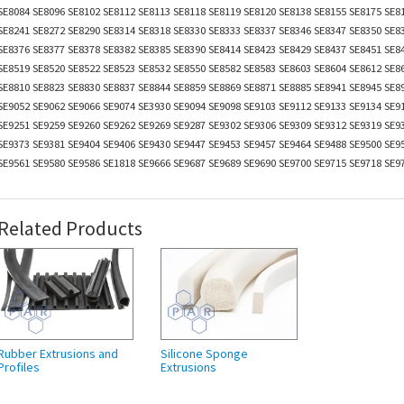
SE8084 SE8096 SE8102 SE8112 SE8113 SE8118 SE8119 SE8120 SE8138 SE8155 SE8175 SE8
SE8241 SE8272 SE8290 SE8314 SE8318 SE8330 SE8333 SE8337 SE8346 SE8347 SE8350 SE8
SE8376 SE8377 SE8378 SE8382 SE8385 SE8390 SE8414 SE8423 SE8429 SE8437 SE8451 SE8
SE8519 SE8520 SE8522 SE8523 SE8532 SE8550 SE8582 SE8583 SE8603 SE8604 SE8612 SE8
SE8810 SE8823 SE8830 SE8837 SE8844 SE8859 SE8869 SE8871 SE8885
SE8941
SE8945 SE8
SE9052 SE9062 SE9066 SE9074 SE3930 SE9094 SE9098 SE9103 SE9112 SE9133 SE9134 SE9
SE9251 SE9259 SE9260 SE9262 SE9269 SE9287 SE9302 SE9306 SE9309 SE9312 SE9319 SE9
SE9373 SE9381 SE9404 SE9406 SE9430 SE9447 SE9453 SE9457 SE9464 SE9488 SE9500 SE9
SE9561 SE9580 SE9586 SE1818 SE9666 SE9687 SE9689 SE9690 SE9700 SE9715 SE9718 SE9
Related Products
Rubber Extrusions and
Silicone Sponge
Profiles
Extrusions