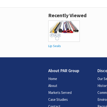
Recently Viewed
Lip Seals
About PAR Group
Disc
Home
Our Se
About
Histor
Markets Served
Commu
Case Studies
Enviro
Contact
Recru