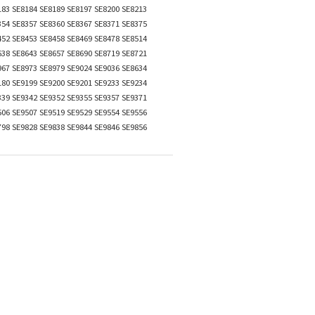
183 SE8184 SE8189 SE8197 SE8200 SE8213
354 SE8357 SE8360 SE8367 SE8371 SE8375
452 SE8453 SE8458 SE8469 SE8478 SE8514
638 SE8643 SE8657 SE8690 SE8719 SE8721
967 SE8973 SE8979 SE9024 SE9036 SE8634
180 SE9199 SE9200 SE9201 SE9233 SE9234
339 SE9342 SE9352 SE9355 SE9357 SE9371
506 SE9507 SE9519 SE9529 SE9554 SE9556
798 SE9828 SE9838 SE9844 SE9846 SE9856