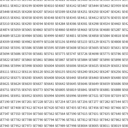
SE4011 SE4012 SE4199 SE4099 SE4010 SE4067 SE4142 SE5467 SE5444 SE5462 SE3959 SE4
SE5448 SE4025 SE4208 SE4207 SE5410 SE5389 SE4258 SE4251 SE4250 SE4247 SE4241 SE4
SE4315 SE4361 SE4358 SE4395 SE4348 SE4378 SE4345 SE4411 SE4412 SE5376 SE4355 SE4
SE5310 SE4261 SE4293 SE4394 SE4393 SE4284 SE4386 SE4381 SE4298 SE4534 SE4463 SE4
SE4874 SE5059 SE5065 SE4863 SE5070 SE4860 SE4859 SE4663 SE5356 SE4680 SE5287 SE5
SE4689 SE5220 SE4984 SE5081 SE4999 SE4857 SE4831 SE5096 SE4858 SE5084 SE4818 SE4
SE4309 SE4983 SE4982 SE4979 SE5108 SE5136 SE4950 SE5133 SE5129 SE4175 SE4808 SE4
SE5563 SE5591 SE5586 SE5588 SE5595 SE5589 SE5608 SE5610 SE5605 SE5633 SE5631 SE5
SE5694 SE5686 SE5700 SE5681 SE5761 SE5775 SE5747 SE5726 SE4698 SE5775 SE5786 SE5
SE5822 SE5857 SE5860 SE5861 SE5866 SE5867 SE5878 SE5884 SE5887 SE5890 SE5898 SE5
SE5966 SE5994 SE5998 SE6003 SE6004 SE6005 SE6006 SE6024 SE6025 SE6029 SE6032 SE6
SE6111 SE6112 SE6116 SE6120 SE6120 SE6135 SE6192 SE6240 SE6242 SE6247 SE6256 SE6
SE6352 SE6375 SE6383 SE6405 SE6408 SE6426 SE6443 SE6458 SE6460 SE6469 SE6480 SE6
SE6621 SE6624 SE6630 SE6637 SE6641 SE6642 SE6645 SE6646 SE6649 SE6659 SE6686 SE6
SE6751 SE6755 SE6765 SE6773 SE6796 SE6805 SE6819 SE6841 SE6878 SE6881 SE6888 SE6
SE6941 SE6951 SE6952 SE6955 SE6994 SE6995 SE6996 SE6999 SE7021 SE7038 SE7039 SE7
SE7190 SE7194 SE7201 SE7228 SE7231 SE7234 SE7235 SE7236 SE7277 SE7282 SE7344 SE7
SE7407 SE7408 SE7412 SE7414 SE7420 SE7433 SE7435 SE7451 SE7456 SE7463 SE7466 SE7
SE7547 SE7553 SE7554 SE7560 SE7562 SE7564 SE7590 SE7615 SE7631 SE7635 SE7640 SE7
SE7743 SE7782 SE7788 SE7790 SE7794 SE7796 SE7811 SE7812 SE7813 SE7842 SE7862 SE7
SE7943 SE7952 SE7973 SE7983 SE7984 SE7989 SE7998 SE8004 SE8005 SE8011 SE8019 SE8