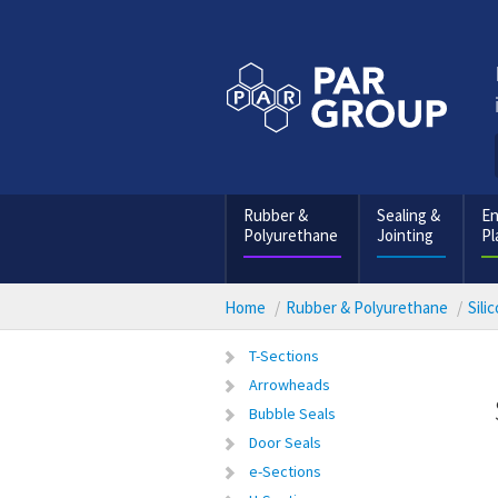
Rubber &
Sealing &
En
Polyurethane
Jointing
Pl
Home
Rubber & Polyurethane
Sili
T-Sections
Arrowheads
Bubble Seals
Door Seals
e-Sections