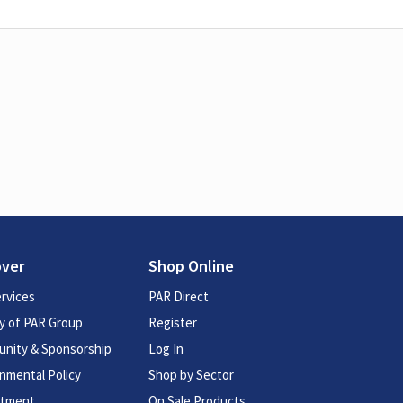
over
Shop Online
rvices
PAR Direct
y of PAR Group
Register
nity & Sponsorship
Log In
nmental Policy
Shop by Sector
itment
On Sale Products