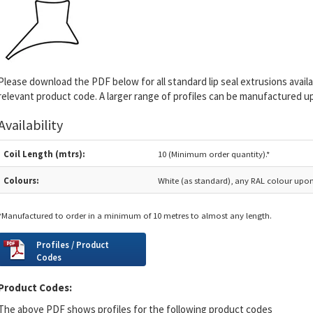
Please download the PDF below for all standard lip seal extrusions avail
relevant product code. A larger range of profiles can be manufactured u
Availability
Coil Length (mtrs):
10 (Minimum order quantity).*
Colours:
White (as standard), any RAL colour upon
*Manufactured to order in a minimum of 10 metres to almost any length.
Profiles / Product
Codes
Product Codes:
The above PDF shows profiles for the following product codes