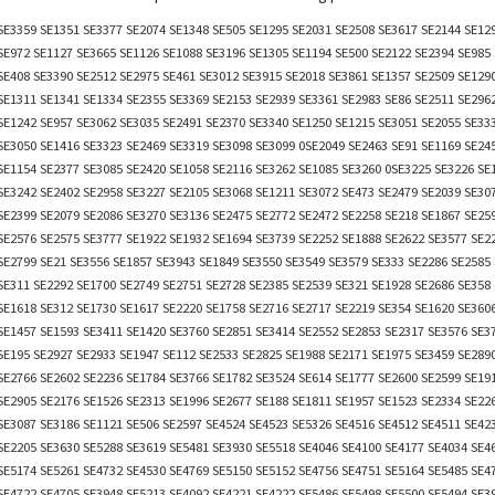
SE3359 SE1351 SE3377 SE2074 SE1348 SE505 SE1295 SE2031 SE2508 SE3617 SE2144 SE12
SE972 SE1127 SE3665 SE1126 SE1088 SE3196 SE1305 SE1194 SE500 SE2122 SE2394 SE985
SE408 SE3390 SE2512 SE2975 SE461 SE3012 SE3915 SE2018 SE3861 SE1357 SE2509 SE129
SE1311 SE1341 SE1334 SE2355 SE3369 SE2153 SE2939 SE3361 SE2983 SE86 SE2511 SE296
SE1242 SE957 SE3062 SE3035 SE2491 SE2370 SE3340 SE1250 SE1215 SE3051 SE2055 SE33
SE3050 SE1416 SE3323 SE2469 SE3319 SE3098 SE3099 0SE2049 SE2463 SE91 SE1169 SE24
SE1154 SE2377 SE3085 SE2420 SE1058 SE2116 SE3262 SE1085 SE3260 0SE3225 SE3226 SE
SE3242 SE2402 SE2958 SE3227 SE2105 SE3068 SE1211 SE3072 SE473 SE2479 SE2039 SE30
SE2399 SE2079 SE2086 SE3270 SE3136 SE2475 SE2772 SE2472 SE2258 SE218 SE1867 SE25
SE2576 SE2575 SE3777 SE1922 SE1932 SE1694 SE3739 SE2252 SE1888 SE2622 SE3577 SE2
SE2799 SE21 SE3556 SE1857 SE3943 SE1849 SE3550 SE3549 SE3579 SE333 SE2286 SE2585 
SE311 SE2292 SE1700 SE2749 SE2751 SE2728 SE2385 SE2539 SE321 SE1928 SE2686 SE358
SE1618 SE312 SE1730 SE1617 SE2220 SE1758 SE2716 SE2717 SE2219 SE354 SE1620 SE360
SE1457 SE1593 SE3411 SE1420 SE3760 SE2851 SE3414 SE2552 SE2853 SE2317 SE3576 SE3
SE195 SE2927 SE2933 SE1947 SE112 SE2533 SE2825 SE1988 SE2171 SE1975 SE3459 SE289
SE2766 SE2602 SE2236 SE1784 SE3766 SE1782 SE3524 SE614 SE1777 SE2600 SE2599 SE19
SE2905 SE2176 SE1526 SE2313 SE1996 SE2677 SE188 SE1811 SE1957 SE1523 SE2334 SE22
SE3087 SE3186 SE1121 SE506 SE2597 SE4524 SE4523 SE5326 SE4516 SE4512 SE4511 SE42
SE2205 SE3630 SE5288 SE3619 SE5481 SE3930 SE5518 SE4046 SE4100 SE4177 SE4034 SE4
SE5174 SE5261 SE4732 SE4530 SE4769 SE5150 SE5152 SE4756 SE4751 SE5164 SE5485 SE4
SE4722 SE4705 SE3948 SE5213 SE4092 SE4221 SE4222 SE5486 SE5498 SE5500 SE5494 SE3