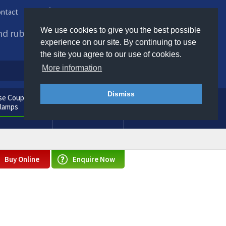
ntact
Phone us / Email us
We use cookies to give you the best possible
and rubber products to
experience on our site. By continuing to use
the site you agree to our use of cookies.
More information
Dismiss
e Couplings
General
Clamps
Consumables
Buy Online
Enquire Now