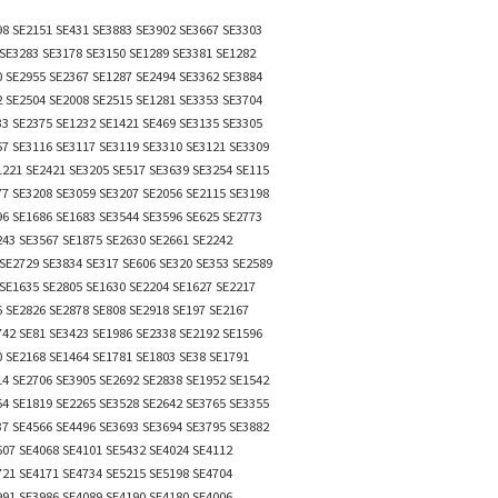
98 SE2151 SE431 SE3883 SE3902 SE3667 SE3303
 SE3283 SE3178 SE3150 SE1289 SE3381 SE1282
0 SE2955 SE2367 SE1287 SE2494 SE3362 SE3884
2 SE2504 SE2008 SE2515 SE1281 SE3353 SE3704
33 SE2375 SE1232 SE1421 SE469 SE3135 SE3305
57 SE3116 SE3117 SE3119 SE3310 SE3121 SE3309
1221 SE2421 SE3205 SE517 SE3639 SE3254 SE115
77 SE3208 SE3059 SE3207 SE2056 SE2115 SE3198
96 SE1686 SE1683 SE3544 SE3596 SE625 SE2773
243 SE3567 SE1875 SE2630 SE2661 SE2242
SE2729 SE3834 SE317 SE606 SE320 SE353 SE2589
 SE1635 SE2805 SE1630 SE2204 SE1627 SE2217
6 SE2826 SE2878 SE808 SE2918 SE197 SE2167
742 SE81 SE3423 SE1986 SE2338 SE2192 SE1596
0 SE2168 SE1464 SE1781 SE1803 SE38 SE1791
14 SE2706 SE3905 SE2692 SE2838 SE1952 SE1542
64 SE1819 SE2265 SE3528 SE2642 SE3765 SE3355
37 SE4566 SE4496 SE3693 SE3694 SE3795 SE3882
607 SE4068 SE4101 SE5432 SE4024 SE4112
721 SE4171 SE4734 SE5215 SE5198 SE4704
991 SE3986 SE4089 SE4190 SE4180 SE4006