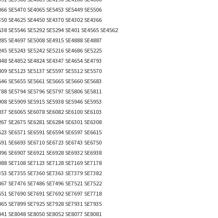
066 SE5470 SE4065 SE5453 SE5449 SE5506
350 SE4625 SE4450 SE4370 SE4302 SE4366
538 SE5546 SE5292 SE5294 SE401 SE4565 SE4562
285 SE4697 SE5008 SE4915 SE4888 SE4887
245 SE5243 SE5242 SE5216 SE4686 SE5225
848 SE4852 SE4824 SE4347 SE4654 SE4793
809 SE5123 SE5137 SE5597 SE5512 SE5570
646 SE5655 SE5661 SE5665 SE5660 SE5683
788 SE5794 SE5796 SE5797 SE5806 SE5811
908 SE5909 SE5915 SE5938 SE5946 SE5953
037 SE6065 SE6078 SE6082 SE6100 SE6103
267 SE2675 SE6281 SE6284 SE6301 SE6308
523 SE6571 SE6591 SE6594 SE6597 SE6615
691 SE6693 SE6710 SE6723 SE6743 SE6750
896 SE6907 SE6921 SE6928 SE6932 SE6938
088 SE7108 SE7123 SE7128 SE7169 SE7178
353 SE7355 SE7360 SE7363 SE7379 SE7382
467 SE7476 SE7486 SE7496 SE7521 SE7522
651 SE7690 SE7691 SE7692 SE7697 SE7718
865 SE7899 SE7925 SE7928 SE7931 SE7935
041 SE8048 SE8050 SE8052 SE8077 SE8081